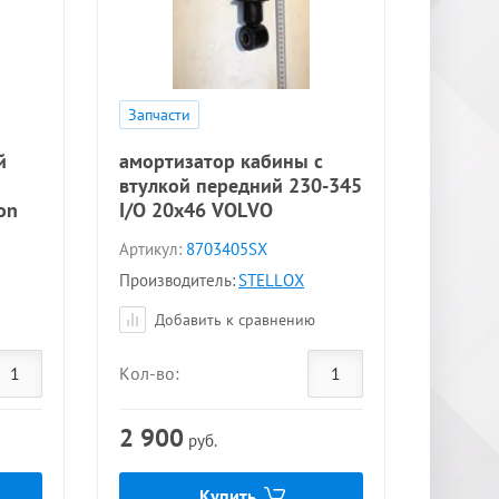
Запчасти
й
амортизатор кабины c
втулкой передний 230-345
on
I/O 20x46 VOLVO
Артикул:
8703405SX
Производитель:
STELLOX
Добавить к сравнению
Кол-во:
2 900
руб.
Купить