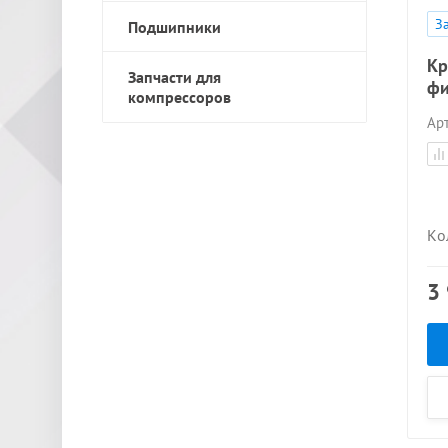
З
Подшипники
Кр
Запчасти для
фи
компрессоров
Арт
Ко
3