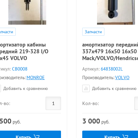
апчасти
Запчасти
ортизатор кабины
амортизатор передни
редний 219-328 I/O
337x479 16x50 16x50
x45 VOLVO
Mack/VOLVO/Hendrics
икул:
CB0008
Артикул:
64838002L
оизводитель:
MONROE
Производитель:
VOLVO
Добавить к сравнению
Добавить к сравнению
л-во:
Кол-во:
 500
3 000
руб.
руб.
Купить
Купить