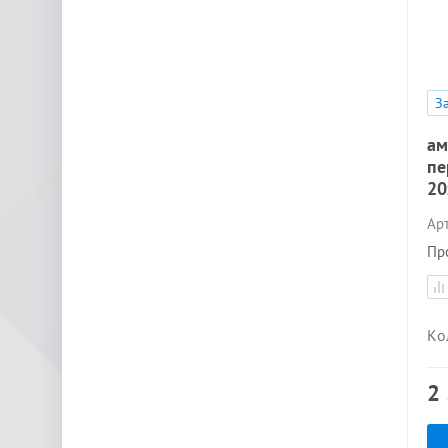
З
ам
пе
20
Арт
Пр
Ко
2