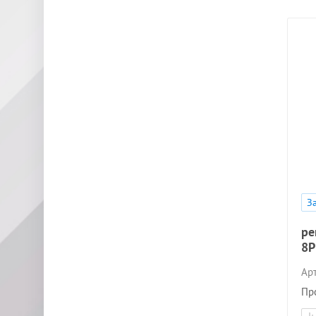
З
ре
8P
Арт
Пр