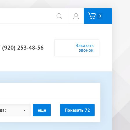
0
Заказать
 (920) 253-48-56
звонок
да:
еще
Показать
72