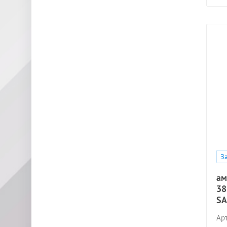
З
ам
38
SA
Арт