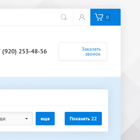
0
Заказать
 (920) 253-48-56
звонок
да:
еще
Показать
22