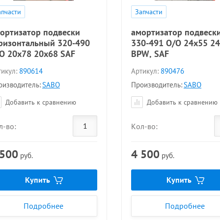
апчасти
Запчасти
ортизатор подвески
амортизатор подвеск
ризонтальный 320-490
330-491 O/O 24x55 2
O 20x78 20x68 SAF
BPW, SAF
икул:
890614
Артикул:
890476
оизводитель:
SABO
Производитель:
SABO
Добавить к сравнению
Добавить к сравнению
л-во:
Кол-во:
 500
4 500
руб.
руб.
Купить
Купить
Подробнее
Подробнее