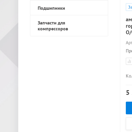
З
Подшипники
ам
Запчасти для
го
компрессоров
O/
Арт
Пр
Ко
5