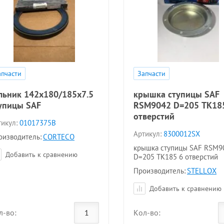
апчасти
Запчасти
льник 142x180/185x7.5
крышка ступицы SAF
упицы SAF
RSM9042 D=205 TK18
отверстий
икул:
01017375B
Артикул:
8300012SX
оизводитель:
CORTECO
крышка ступицы SAF RSM9
Добавить к сравнению
D=205 TK185 6 отверстий
Производитель:
STELLOX
Добавить к сравнению
л-во:
Кол-во: