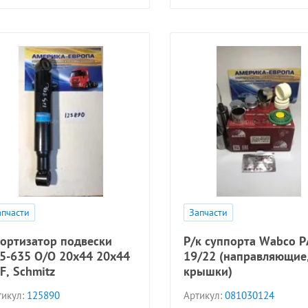
апчасти
Запчасти
ортизатор подвески
Р/к суппорта Wabco 
5-635 O/O 20x44 20x44
19/22 (направляющие
F, Schmitz
крышки)
икул:
125890
Артикул:
081030124