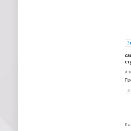
З
са
ст
Арт
Пр
Ко