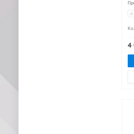
Пр
Ко
4